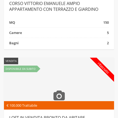
CORSO VITTORIO EMANUELE AMPIO
APPARTAMENTO CON TERRAZZO E GIARDINO
MQ
150
Camere
5
Bagni
2
VENDITA
ribassato
DISPONIBILE DA SUBITO
€ 100.000 Trattabile
LOFT IN VENDITA PRONTO DA ABITARE