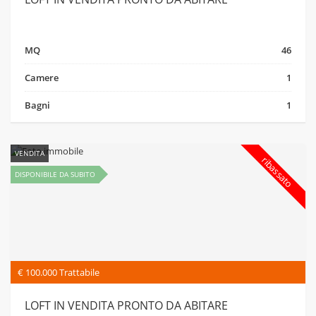
MQ
46
Camere
1
Bagni
1
VENDITA
ribassato
DISPONIBILE DA SUBITO
€ 100.000 Trattabile
LOFT IN VENDITA PRONTO DA ABITARE