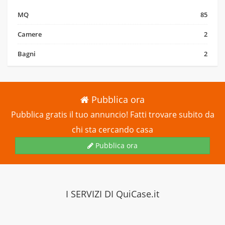
MQ
85
Camere
2
Bagni
2
Pubblica ora
Pubblica gratis il tuo annuncio! Fatti trovare subito da
chi sta cercando casa
Pubblica ora
I SERVIZI DI
QuiCase.it