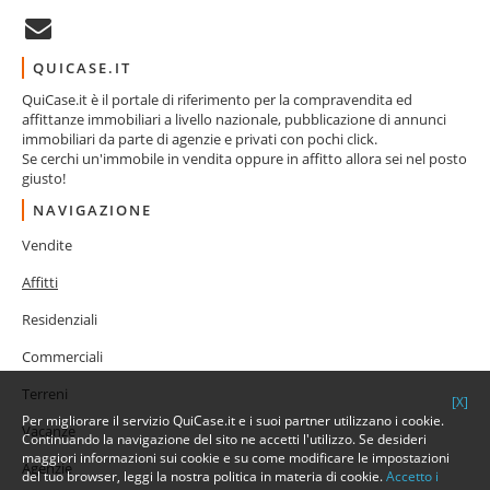
QUICASE.IT
QuiCase.it è il portale di riferimento per la compravendita ed
affittanze immobiliari a livello nazionale, pubblicazione di annunci
immobiliari da parte di agenzie e privati con pochi click.
Se cerchi un'immobile in vendita oppure in affitto allora sei nel posto
giusto!
NAVIGAZIONE
Vendite
Affitti
Residenziali
Commerciali
Terreni
[X]
Per migliorare il servizio QuiCase.it e i suoi partner utilizzano i cookie.
Vacanze
Continuando la navigazione del sito ne accetti l'utilizzo. Se desideri
maggiori informazioni sui cookie e su come modificare le impostazioni
Agenzie
del tuo browser, leggi la nostra politica in materia di cookie.
Accetto i