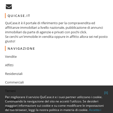
QUICASE.IT
QuiCase.it è il portale di riferimento per la compravendita ed
affittanze immobiliari a livello nazionale, pubblicazione di annunci
immobiliari da parte di agenzie e privati con pochi click.
Se cerchi un'immobile in vendita oppure in affitto allora sei nel posto
giusto!
NAVIGAZIONE
Vendite
Affitti
Residenziali
Commerciali
Terreni
[X]
Per migliorare il servizio QuiCase.it e i suoi partner utilizzano i cookie.
Vacanze
Continuando la navigazione del sito ne accetti l'utilizzo. Se desideri
maggiori informazioni sui cookie e su come modificare le impostazioni
Agenzie
del tuo browser, leggi la nostra politica in materia di cookie.
Accetto i