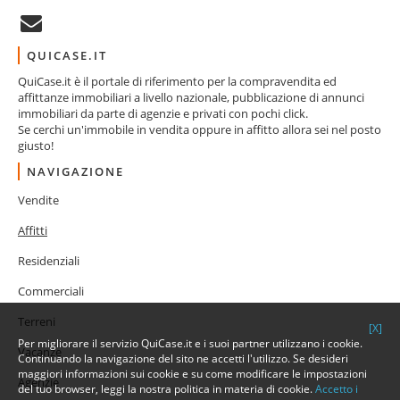
QUICASE.IT
QuiCase.it è il portale di riferimento per la compravendita ed
affittanze immobiliari a livello nazionale, pubblicazione di annunci
immobiliari da parte di agenzie e privati con pochi click.
Se cerchi un'immobile in vendita oppure in affitto allora sei nel posto
giusto!
NAVIGAZIONE
Vendite
Affitti
Residenziali
Commerciali
Terreni
[X]
Per migliorare il servizio QuiCase.it e i suoi partner utilizzano i cookie.
Vacanze
Continuando la navigazione del sito ne accetti l'utilizzo. Se desideri
maggiori informazioni sui cookie e su come modificare le impostazioni
Agenzie
del tuo browser, leggi la nostra politica in materia di cookie.
Accetto i