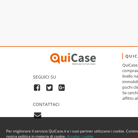
QUIC
QuiCase.i
comprave
livello 
SEGUICI SU
immobili
pochi cli
Se cerch
affitto a
CONTATTACI
Per migliorare il servizio QuiCase.it e i suoi partner utilizzano i cookie. Cont
nostra politica in materia di cookie.
Accetto i cookie