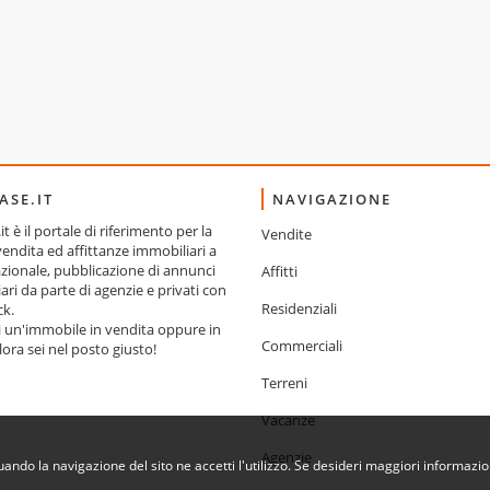
ASE.IT
NAVIGAZIONE
t è il portale di riferimento per la
Vendite
ndita ed affittanze immobiliari a
nazionale, pubblicazione di annunci
Affitti
ari da parte di agenzie e privati con
Residenziali
ck.
i un'immobile in vendita oppure in
Commerciali
llora sei nel posto giusto!
Terreni
Vacanze
Agenzie
inuando la navigazione del sito ne accetti l'utilizzo. Se desideri maggiori informaz