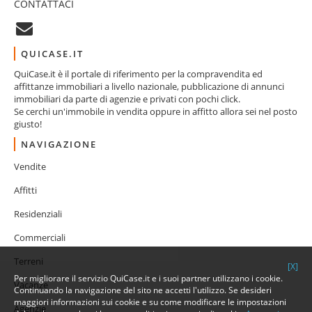
CONTATTACI
QUICASE.IT
QuiCase.it è il portale di riferimento per la compravendita ed
affittanze immobiliari a livello nazionale, pubblicazione di annunci
immobiliari da parte di agenzie e privati con pochi click.
Se cerchi un'immobile in vendita oppure in affitto allora sei nel posto
giusto!
NAVIGAZIONE
Vendite
Affitti
Residenziali
Commerciali
Terreni
[X]
Per migliorare il servizio QuiCase.it e i suoi partner utilizzano i cookie.
Vacanze
Continuando la navigazione del sito ne accetti l'utilizzo. Se desideri
maggiori informazioni sui cookie e su come modificare le impostazioni
Agenzie