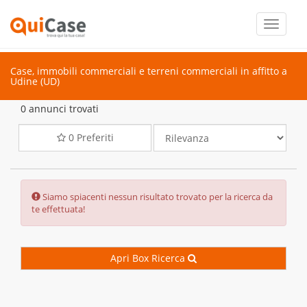
Toggle
navigati
Case, immobili commerciali e terreni commerciali in affitto a
Udine (UD)
0 annunci trovati
0
Preferiti
Error:
Siamo spiacenti nessun risultato trovato per la ricerca da
te effettuata!
Apri Box Ricerca