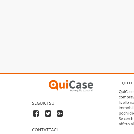
QUIC
QuiCase.i
comprave
livello 
SEGUICI SU
immobili
pochi cli
Se cerch
affitto a
CONTATTACI