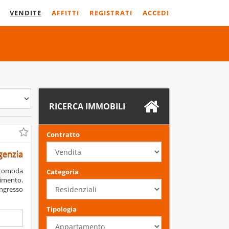
VENDITE
AFFITTI
REGISTRATI
ACCEDI
RICERCA IMMOBILI
Contratto
genzia
Categoria
imento.
ingresso
Tipologia