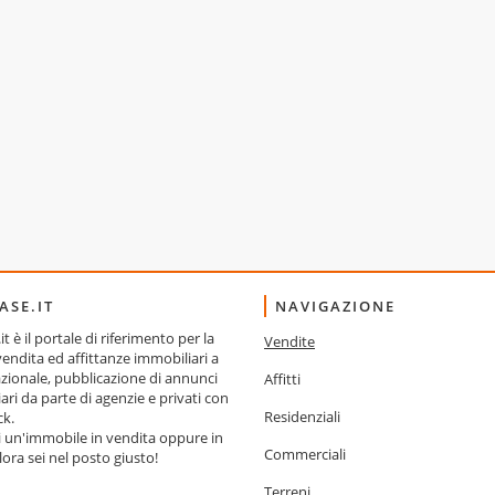
ASE.IT
NAVIGAZIONE
t è il portale di riferimento per la
Vendite
ndita ed affittanze immobiliari a
nazionale, pubblicazione di annunci
Affitti
ari da parte di agenzie e privati con
Residenziali
ck.
i un'immobile in vendita oppure in
Commerciali
llora sei nel posto giusto!
Terreni