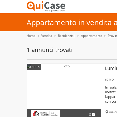
Appartamento in vendita a
Home
Vendita
Residenziali
Appartamento
Provin
1 annunci trovati
VENDITA
Lumin
60 MQ
in palazzo signorile e ben tenuto, proponiamo in vendita ampio bilocale di comoda
metrat
l’appar
con cor
via c
8