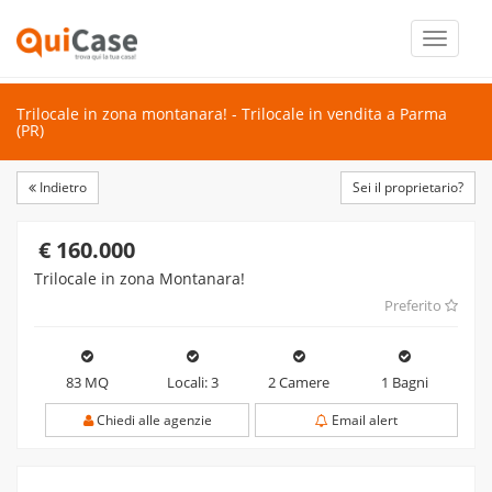
Toggle
navigati
Trilocale in zona montanara! - Trilocale in vendita a Parma
(PR)
Indietro
Sei il proprietario?
€ 160.000
Trilocale in zona Montanara!
Preferito
83 MQ
Locali: 3
2 Camere
1 Bagni
Chiedi alle agenzie
Email alert