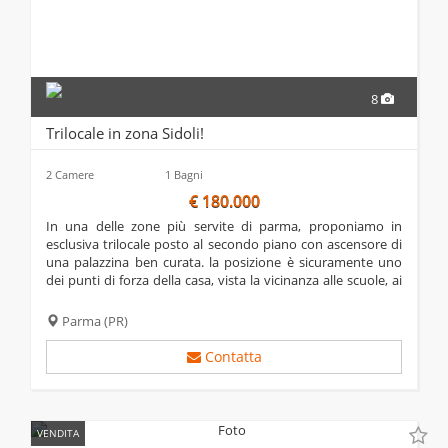
8
Trilocale in zona Sidoli!
2 Camere
1 Bagni
€ 180.000
in una delle zone più servite di parma, proponiamo in
esclusiva trilocale posto al secondo piano con ascensore di
una palazzina ben curata. la posizione è sicuramente uno
dei punti di forza della casa, vista la vicinanza alle scuole, ai
servizi pubblici ed ai numerosi parchi. l'appartamento è
composto da comodo...
Parma
(PR)
Contatta
VENDITA