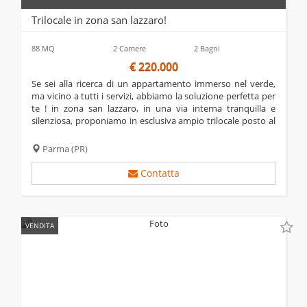
Trilocale in zona san lazzaro!
88 MQ
2 Camere
2 Bagni
€ 220.000
se sei alla ricerca di un appartamento immerso nel verde,
ma vicino a tutti i servizi, abbiamo la soluzione perfetta per
te ! in zona san lazzaro, in una via interna tranquilla e
silenziosa, proponiamo in esclusiva ampio trilocale posto al
piano rialzato. l'immobile è composto da: soggiorno con
ampio balcone, cucina...
Parma
(PR)
Contatta
VENDITA