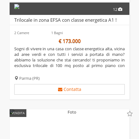
12
Trilocale in zona EFSA con classe energetica A1 !
2 Camere
1 Bagni
€ 173.000
sogni di vivere in una casa con classe energetica alta, vicina
ad aree verdi e con tutti i servizi a portata di mano?
abbiamo la soluzione che stai cercando! ti proponiamo in
esclusiva trilocale di 100 mq posto al primo piano con
ascensore, di una palazzina recentemente restaurata. grazie
ai lavori appena ultimati...
Parma
(PR)
Contatta
VENDITA