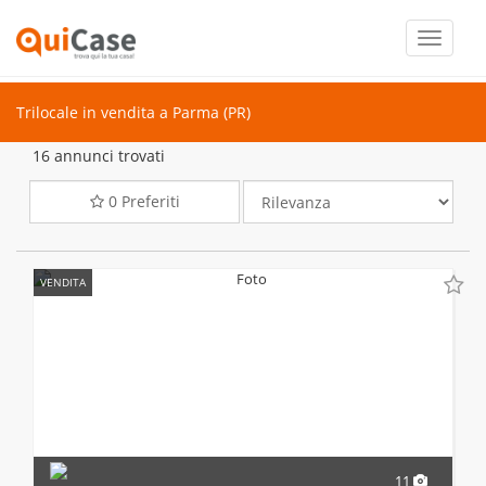
Toggle
navigati
Trilocale in vendita a Parma (PR)
16 annunci trovati
0
Preferiti
VENDITA
11