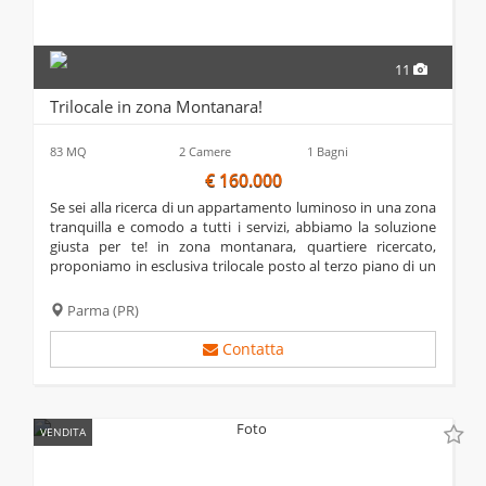
11
Trilocale in zona Montanara!
83 MQ
2 Camere
1 Bagni
€ 160.000
se sei alla ricerca di un appartamento luminoso in una zona
tranquilla e comodo a tutti i servizi, abbiamo la soluzione
giusta per te! in zona montanara, quartiere ricercato,
proponiamo in esclusiva trilocale posto al terzo piano di un
condominio di sole 8 unità abitative con ascensore.
l'immobile è composto da:...
Parma
(PR)
Contatta
VENDITA