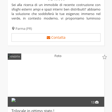
sei alla ricerca di un immobile di recente costruzione con
sfoghi esterni ampi e spazi interni ben distribuiti? abbiamo
la soluzione che soddisferà le tue esigenze; immerso nel
verde, in contesto moderno, vi proponiamo luminoso
trilocale di 97 mq , posto al primo piano con ascensore.
l'immobile gode di una spaziosa...
Parma
(PR)
Contatta
VENDITA
13
Trilocale in ottimo stato !