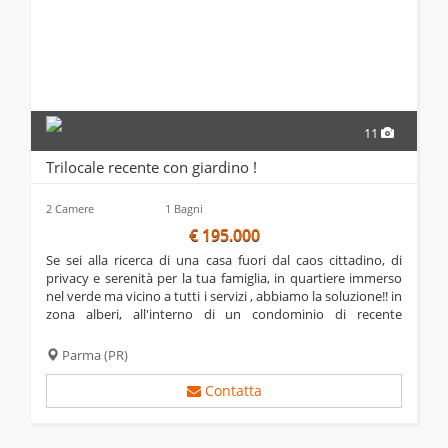
11
Trilocale recente con giardino !
2 Camere
1 Bagni
€ 195.000
se sei alla ricerca di una casa fuori dal caos cittadino, di
privacy e serenità per la tua famiglia, in quartiere immerso
nel verde ma vicino a tutti i servizi , abbiamo la soluzione!! in
zona alberi, all'interno di un condominio di recente
costruzione (2007) , troviamo questo grazioso
appartamento con ingresso...
Parma
(PR)
Contatta