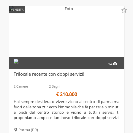
VENDITA
14
Trilocale recente con doppi servizi!
2 Camere
2 Bagni
€ 210.000
hai sempre desiderato vivere vicino al centro di parma ma
fuori dalla zona ztl? ecco l'immobile che fa per te! a 5 minuti
a piedi dal centro storico e vicino a tutti i servizi, ti
proponiamo ampio e luminoso trilocale con doppi servizi!
posto al primo piano con ascensore di una recente
palazzina, l'appartamento...
Parma
(PR)