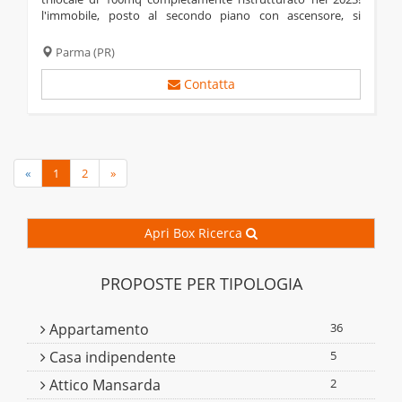
l'immobile, posto al secondo piano con ascensore, si
presenta così composto: soggiorno con accesso al balcone,
cucina abitabile anch'essa con...
Parma
(PR)
Contatta
«
1
2
»
Apri Box Ricerca
PROPOSTE PER TIPOLOGIA
Appartamento
36
Casa indipendente
5
Attico Mansarda
2