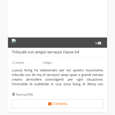
9
Trilocale con ampio terrazzo classe A4
2 Camere
2 Bagni
luxury living ha selezionato per voi questo nuovissimo
trilocale con 28 mq di terrazzo! ampi spazi e grandi vetrate
creano atmosfere coinvolgenti per ogni situazione.
l'immobile di suddivide in una zona living di 30mq con
angolo cottura a vista sul terrazzo, una zona notte con due
camere e due bagni. tecnologicamente...
Parma
(PR)
Contatta