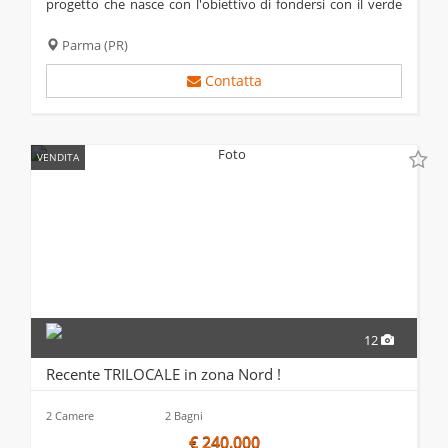
progetto che nasce con l'obiettivo di fondersi con il verde
circostante. la nuova costruzione che sorgerà a pochi km
dal centro di parma,...
Parma
(PR)
Contatta
VENDITA
12
Recente TRILOCALE in zona Nord !
2 Camere
2 Bagni
€ 240.000