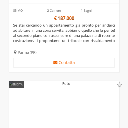
85 MQ
2 Camere
1 Bagni
€ 187.000
se stai cercando un appartamento già pronto per andarci
ad abitare in una zona servita, abbiamo quello che fa per te!
al secondo piano con ascensore di una palazzina di recente
costruzione, ti proponiamo un trilocale con riscaldamento
autonomo, cucina separata abitabile e soggiorno ampio con
accesso alla loggia di...
Parma
(PR)
Contatta
VENDITA