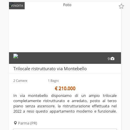
VENDITA
9
Trilocale ristrutturato via Montebello
2 Camere
1 Bagni
€ 210.000
in via montebello disponiamo di un ampio trilocale
completamente ristrutturato e arredato, posto al terzo
piano senza ascensore. la ristrutturazione effettuata nel
2022 a reso questo appartamento moderno e funzionale.
ad oggi l'infissi sono ancora quelli dell'epoca ma compreso
nel prezzo c'è l'installazione dei nuovi...
Parma
(PR)