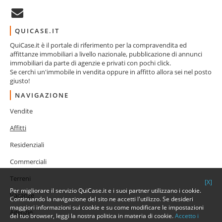
QUICASE.IT
QuiCase.it è il portale di riferimento per la compravendita ed
affittanze immobiliari a livello nazionale, pubblicazione di annunci
immobiliari da parte di agenzie e privati con pochi click.
Se cerchi un'immobile in vendita oppure in affitto allora sei nel posto
giusto!
NAVIGAZIONE
Vendite
Affitti
Residenziali
Commerciali
Terreni
[X]
Per migliorare il servizio QuiCase.it e i suoi partner utilizzano i cookie.
Vacanze
Continuando la navigazione del sito ne accetti l'utilizzo. Se desideri
maggiori informazioni sui cookie e su come modificare le impostazioni
Agenzie
del tuo browser, leggi la nostra politica in materia di cookie.
Accetto i