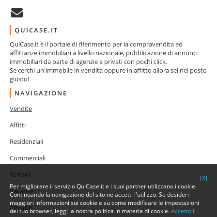
QUICASE.IT
QuiCase.it è il portale di riferimento per la compravendita ed
affittanze immobiliari a livello nazionale, pubblicazione di annunci
immobiliari da parte di agenzie e privati con pochi click.
Se cerchi un'immobile in vendita oppure in affitto allora sei nel posto
giusto!
NAVIGAZIONE
Vendite
Affitti
Residenziali
Commerciali
Terreni
[X]
Per migliorare il servizio QuiCase.it e i suoi partner utilizzano i cookie.
Vacanze
Continuando la navigazione del sito ne accetti l'utilizzo. Se desideri
maggiori informazioni sui cookie e su come modificare le impostazioni
Agenzie
del tuo browser, leggi la nostra politica in materia di cookie.
Accetto i