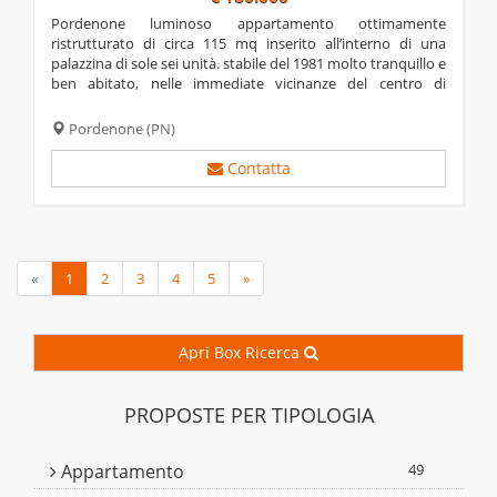
pordenone luminoso appartamento ottimamente
ristrutturato di circa 115 mq inserito all’interno di una
palazzina di sole sei unità. stabile del 1981 molto tranquillo e
ben abitato, nelle immediate vicinanze del centro di
pordenone e dell’ospedale civile. situato al secondo e ultimo
piano, senza...
Pordenone
(PN)
Contatta
«
1
2
3
4
5
»
Apri Box Ricerca
PROPOSTE PER TIPOLOGIA
Appartamento
49