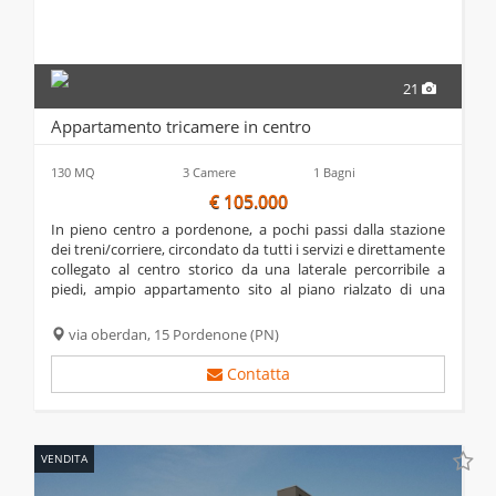
21
Appartamento tricamere in centro
130 MQ
3 Camere
1 Bagni
€ 105.000
in pieno centro a pordenone, a pochi passi dalla stazione
dei treni/corriere, circondato da tutti i servizi e direttamente
collegato al centro storico da una laterale percorribile a
piedi, ampio appartamento sito al piano rialzato di una
palazzina di dimensioni contenute. termocentralizzato,
l'unità gode di spazi...
via oberdan, 15
Pordenone
(PN)
Contatta
VENDITA