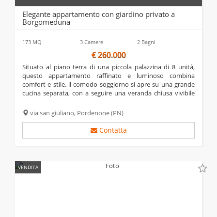
Elegante appartamento con giardino privato a
Borgomeduna
173 MQ
3 Camere
2 Bagni
€ 260.000
situato al piano terra di una piccola palazzina di 8 unità,
questo appartamento raffinato e luminoso combina
comfort e stile. il comodo soggiorno si apre su una grande
cucina separata, con a seguire una veranda chiusa vivibile
che amplifica la sensazione di spazio e luce e al cui ingresso
dona design e comodità. la...
via san giuliano,
Pordenone
(PN)
Contatta
VENDITA