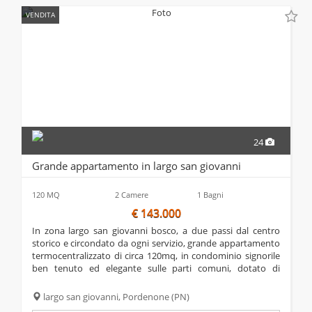
VENDITA
24
Grande appartamento in largo san giovanni
120 MQ
2 Camere
1 Bagni
€ 143.000
in zona largo san giovanni bosco, a due passi dal centro
storico e circondato da ogni servizio, grande appartamento
termocentralizzato di circa 120mq, in condominio signorile
ben tenuto ed elegante sulle parti comuni, dotato di
ascensore, così composto: ingresso, ampio salone con
doppia porta d'accesso e doppia...
largo san giovanni,
Pordenone
(PN)