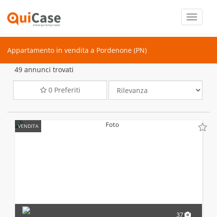
Toggle
navigati
Appartamento in vendita a Pordenone (PN)
49 annunci trovati
0
Preferiti
VENDITA
37