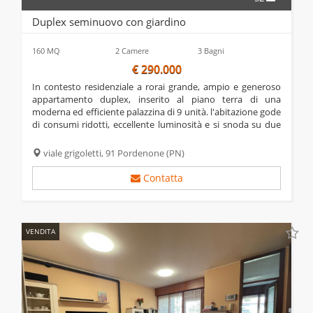
Duplex seminuovo con giardino
160 MQ
2 Camere
3 Bagni
€ 290.000
in contesto residenziale a rorai grande, ampio e generoso
appartamento duplex, inserito al piano terra di una
moderna ed efficiente palazzina di 9 unità. l'abitazione gode
di consumi ridotti, eccellente luminosità e si snoda su due
livelli dagli ampi e ben distribuiti ambienti. il piano terra apre
su un comodo...
viale grigoletti, 91
Pordenone
(PN)
Contatta
VENDITA