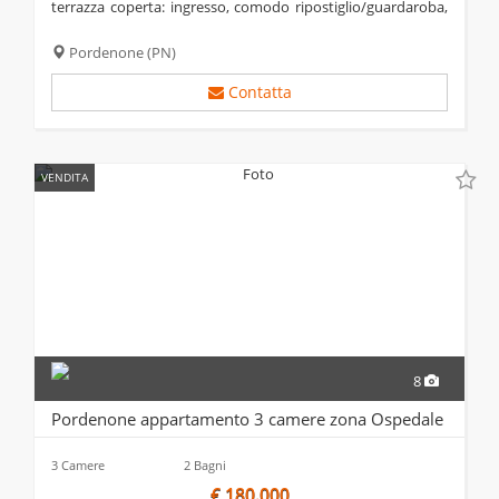
terrazza coperta: ingresso, comodo ripostiglio/guardaroba,
ampia zona giorno openspace, vetrata con uscita su
terrazza di 18 mq, vano ripostiglio/lavanderia,...
Pordenone
(PN)
Contatta
VENDITA
8
Pordenone appartamento 3 camere zona Ospedale
3 Camere
2 Bagni
€ 180.000