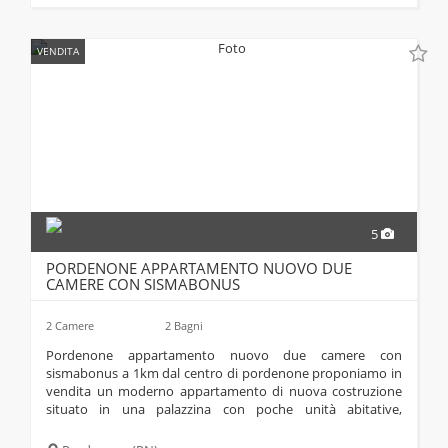
VENDITA
5
PORDENONE APPARTAMENTO NUOVO DUE
CAMERE CON SISMABONUS
2 Camere
2 Bagni
pordenone appartamento nuovo due camere con
sismabonus a 1km dal centro di pordenone proponiamo in
vendita un moderno appartamento di nuova costruzione
situato in una palazzina con poche unità abitative,
posizionato in una zona strategica con affaccio diretto sul
parco. l’appartamento è dotato di un impianto...