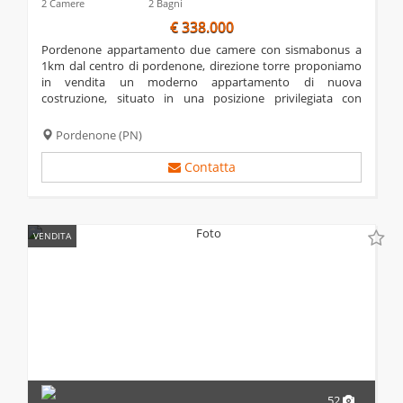
2 Camere
2 Bagni
€ 338.000
pordenone appartamento due camere con sismabonus a
1km dal centro di pordenone, direzione torre proponiamo
in vendita un moderno appartamento di nuova
costruzione, situato in una posizione privilegiata con
esposizione ad ovest, che garantisce una splendida
luminosità naturale. l’immobile è dotato di impianto...
Pordenone
(PN)
Contatta
VENDITA
52