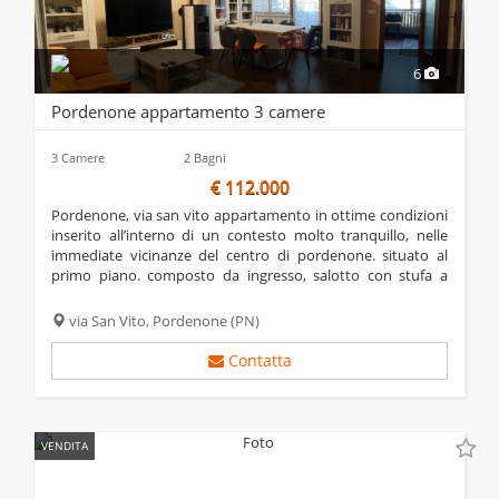
6
Pordenone appartamento 3 camere
3 Camere
2 Bagni
€ 112.000
pordenone, via san vito appartamento in ottime condizioni
inserito all’interno di un contesto molto tranquillo, nelle
immediate vicinanze del centro di pordenone. situato al
primo piano. composto da ingresso, salotto con stufa a
pellet (acquistata nel marzo 2022), cucina abitabile completa
di elettrodomestici con...
via San Vito,
Pordenone
(PN)
Contatta
VENDITA