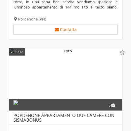
torre, in una zona ben servita vendiamo spazioso e
luminoso appartamento di 144 mq sito al terzo piano.
l’appartamento si trova in un condominio con poche unità
abitative. zona giorno openspace con bellissima vetrata...
Pordenone
(PN)
Contatta
VENDITA
5
PORDENONE APPARTAMENTO DUE CAMERE CON
SISMABONUS