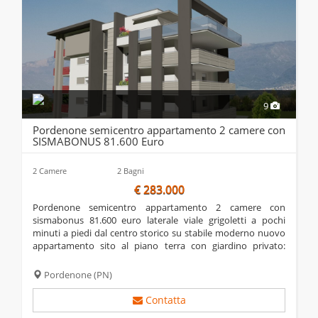
9
Pordenone semicentro appartamento 2 camere con
SISMABONUS 81.600 Euro
2 Camere
2 Bagni
€ 283.000
pordenone semicentro appartamento 2 camere con
sismabonus 81.600 euro laterale viale grigoletti a pochi
minuti a piedi dal centro storico su stabile moderno nuovo
appartamento sito al piano terra con giardino privato:
ingresso, ampia e luminosa zona giorno openspace con
vetrate e uscita su terrazza di 20 mq,...
Pordenone
(PN)
Contatta