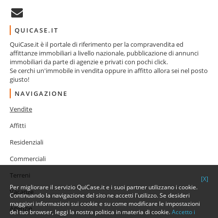
QUICASE.IT
QuiCase.it è il portale di riferimento per la compravendita ed
affittanze immobiliari a livello nazionale, pubblicazione di annunci
immobiliari da parte di agenzie e privati con pochi click.
Se cerchi un'immobile in vendita oppure in affitto allora sei nel posto
giusto!
NAVIGAZIONE
Vendite
Affitti
Residenziali
Commerciali
Terreni
[X]
Per migliorare il servizio QuiCase.it e i suoi partner utilizzano i cookie.
Vacanze
Continuando la navigazione del sito ne accetti l'utilizzo. Se desideri
maggiori informazioni sui cookie e su come modificare le impostazioni
Agenzie
del tuo browser, leggi la nostra politica in materia di cookie.
Accetto i