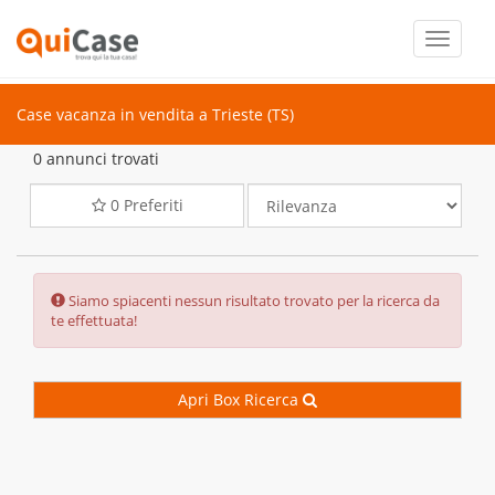
Toggle
navigati
Case vacanza in vendita a Trieste (TS)
0 annunci trovati
0
Preferiti
Error:
Siamo spiacenti nessun risultato trovato per la ricerca da
te effettuata!
Apri Box Ricerca