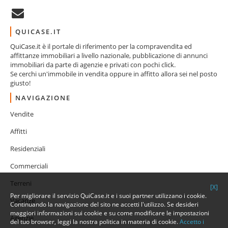
QUICASE.IT
QuiCase.it è il portale di riferimento per la compravendita ed
affittanze immobiliari a livello nazionale, pubblicazione di annunci
immobiliari da parte di agenzie e privati con pochi click.
Se cerchi un'immobile in vendita oppure in affitto allora sei nel posto
giusto!
NAVIGAZIONE
Vendite
Affitti
Residenziali
Commerciali
Terreni
[X]
Per migliorare il servizio QuiCase.it e i suoi partner utilizzano i cookie.
Vacanze
Continuando la navigazione del sito ne accetti l'utilizzo. Se desideri
maggiori informazioni sui cookie e su come modificare le impostazioni
Agenzie
del tuo browser, leggi la nostra politica in materia di cookie.
Accetto i