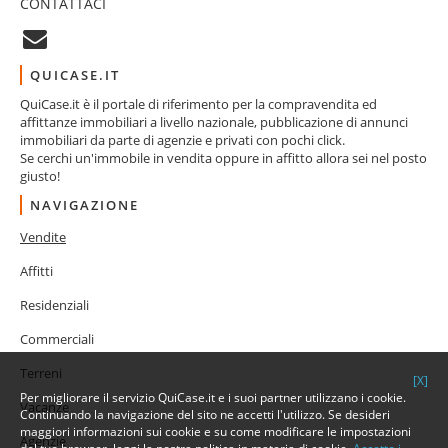
CONTATTACI
QUICASE.IT
QuiCase.it è il portale di riferimento per la compravendita ed
affittanze immobiliari a livello nazionale, pubblicazione di annunci
immobiliari da parte di agenzie e privati con pochi click.
Se cerchi un'immobile in vendita oppure in affitto allora sei nel posto
giusto!
NAVIGAZIONE
Vendite
Affitti
Residenziali
Commerciali
Terreni
[X]
Per migliorare il servizio QuiCase.it e i suoi partner utilizzano i cookie.
Vacanze
Continuando la navigazione del sito ne accetti l'utilizzo. Se desideri
maggiori informazioni sui cookie e su come modificare le impostazioni
Agenzie