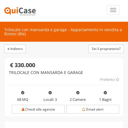
Toggle
navigati
Trilocale con mansarda e garage - Appartamento in vendita a
Rimini (RN)
Indietro
Sei il proprietario?
€ 330.000
TRILOCALE CON MANSARDA E GARAGE
Preferito
68 MQ
Locali: 3
2 Camere
1 Bagni
Chiedi alle agenzie
Email alert