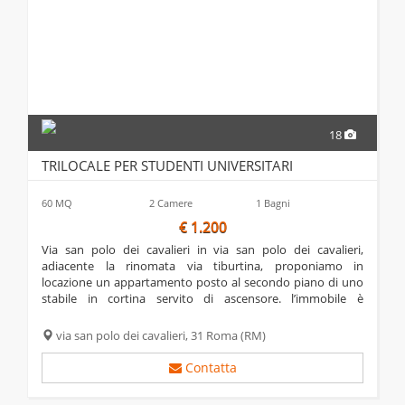
18
TRILOCALE PER STUDENTI UNIVERSITARI
60 MQ
2 Camere
1 Bagni
€ 1.200
via san polo dei cavalieri in via san polo dei cavalieri,
adiacente la rinomata via tiburtina, proponiamo in
locazione un appartamento posto al secondo piano di uno
stabile in cortina servito di ascensore. l’immobile è
composto da zona living con angolo cottura, due camere da
letto, bagno con doccia e...
via san polo dei cavalieri, 31
Roma
(RM)
Contatta