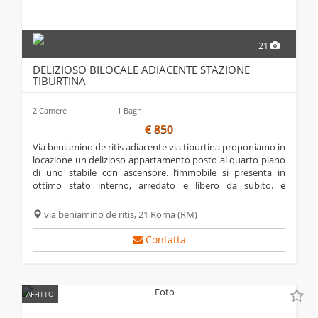
21
DELIZIOSO BILOCALE ADIACENTE STAZIONE
TIBURTINA
2 Camere
1 Bagni
€ 850
via beniamino de ritis adiacente via tiburtina proponiamo in
locazione un delizioso appartamento posto al quarto piano
di uno stabile con ascensore. l’immobile si presenta in
ottimo stato interno, arredato e libero da subito. è
composto da cucina abitabile, due camere, bagno e due
balconi. troviamo...
via beniamino de ritis, 21
Roma
(RM)
Contatta
AFFITTO