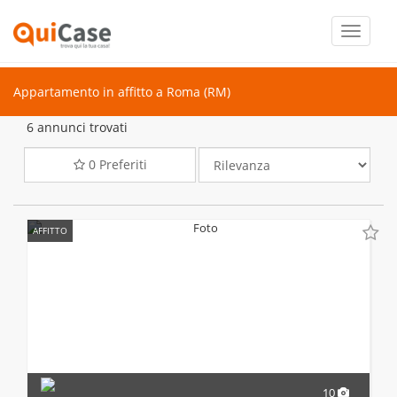
Toggle
navigati
Appartamento in affitto a Roma (RM)
6 annunci trovati
0
Preferiti
AFFITTO
10