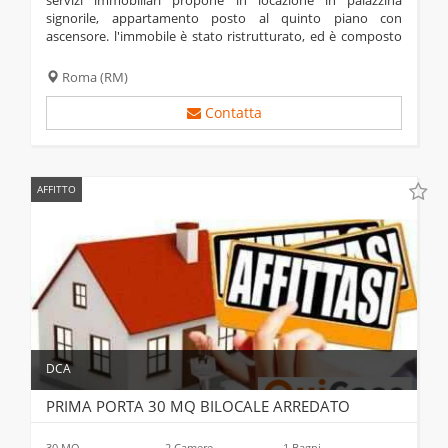
servizi immobiliari propone in locazione in palazzina
signorile, appartamento posto al quinto piano con
ascensore. l'immobile è stato ristrutturato, ed è composto
da un ampio disimpegno, cucina abitabile, soggiorno,
camera padronale, cameretta, grande...
Roma
(RM)
Contatta
AFFITTO
DCA
PRIMA PORTA 30 MQ BILOCALE ARREDATO
1
30 MQ
2 Camere
1 Bagni