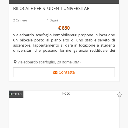
BILOCALE PER STUDENTI UNIVERSITARI
2 Camere
1 Bagni
€ 850
via edoardo scarfoglio immobiliare06 propone in locazione
un bilocale posto al piano alto di uno stabile servito di
ascensore. l’appartamento si darà in locazione a studenti
universitari che possano fornire garanzia reddituale dei
genitori. è composto da due camere, cucina, bagno e
balcone con un...
via edoardo scarfoglio, 20
Roma
(RM)
Contatta
AFFITTO