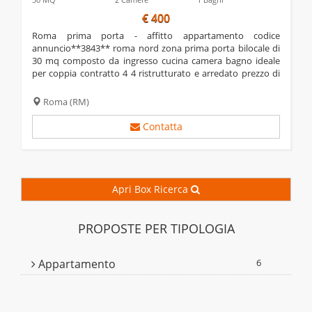
€ 400
roma prima porta - affitto appartamento codice
annuncio**3843** roma nord zona prima porta bilocale di
30 mq composto da ingresso cucina camera bagno ideale
per coppia contratto 4 4 ristrutturato e arredato prezzo di
affitto euro 400 29 euro di spese condominiali per info
contattare il num. 06.5746251/349.6318922...
Roma
(RM)
Contatta
Apri Box Ricerca
PROPOSTE PER TIPOLOGIA
Appartamento
6