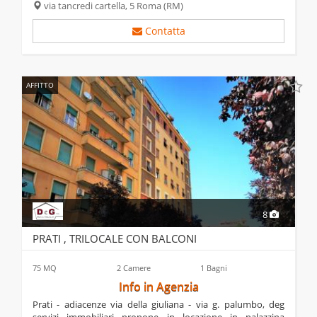
rinomata via...
via tancredi cartella, 5
Roma
(RM)
Contatta
AFFITTO
8
PRATI , TRILOCALE CON BALCONI
75 MQ
2 Camere
1 Bagni
Info in Agenzia
prati - adiacenze via della giuliana - via g. palumbo, deg