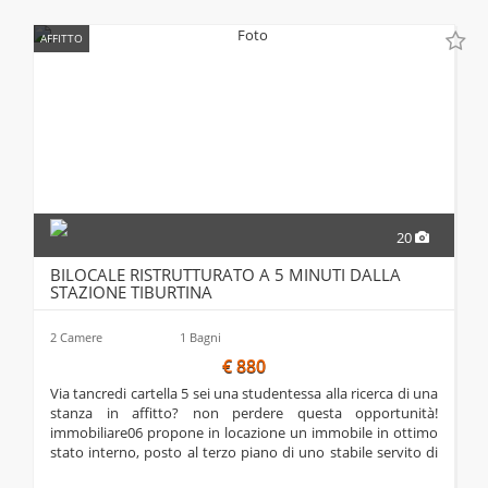
AFFITTO
20
BILOCALE RISTRUTTURATO A 5 MINUTI DALLA
STAZIONE TIBURTINA
2 Camere
1 Bagni
€ 880
via tancredi cartella 5 sei una studentessa alla ricerca di una
stanza in affitto? non perdere questa opportunità!
immobiliare06 propone in locazione un immobile in ottimo
stato interno, posto al terzo piano di uno stabile servito di
ascensore. si trova in via tancredi cartella, traversa della