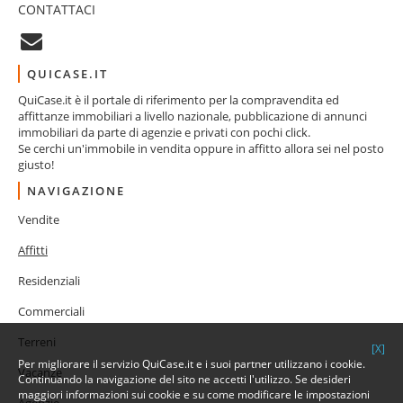
CONTATTACI
QUICASE.IT
QuiCase.it è il portale di riferimento per la compravendita ed
affittanze immobiliari a livello nazionale, pubblicazione di annunci
immobiliari da parte di agenzie e privati con pochi click.
Se cerchi un'immobile in vendita oppure in affitto allora sei nel posto
giusto!
NAVIGAZIONE
Vendite
Affitti
Residenziali
Commerciali
Terreni
[X]
Per migliorare il servizio QuiCase.it e i suoi partner utilizzano i cookie.
Vacanze
Continuando la navigazione del sito ne accetti l'utilizzo. Se desideri
maggiori informazioni sui cookie e su come modificare le impostazioni