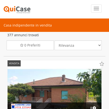
Toggle
navigati
Casa indipendente in vendita
377 annunci trovati
0
Preferiti
VENDITA
8