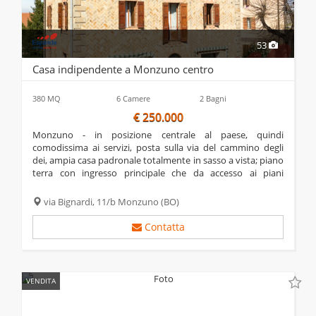
53
Casa indipendente a Monzuno centro
380 MQ
6 Camere
2 Bagni
€ 250.000
monzuno - in posizione centrale al paese, quindi
comodissima ai servizi, posta sulla via del cammino degli
dei, ampia casa padronale totalmente in sasso a vista; piano
terra con ingresso principale che da accesso ai piani
superiori, dove vi sono due negozi con retro; piano primo
composto da appartamento con ingresso,...
via Bignardi, 11/b
Monzuno
(BO)
Contatta
VENDITA