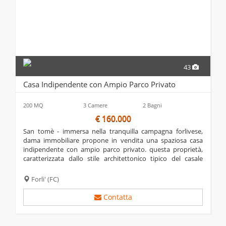
43
Casa Indipendente con Ampio Parco Privato
200 MQ
3 Camere
2 Bagni
€ 160.000
san tomè - immersa nella tranquilla campagna forlivese,
dama immobiliare propone in vendita una spaziosa casa
indipendente con ampio parco privato. questa proprietà,
caratterizzata dallo stile architettonico tipico del casale
romagnolo, si trova in discrete condizioni ed è circondata da
un giardino di ben 5.000...
Forli'
(FC)
Contatta