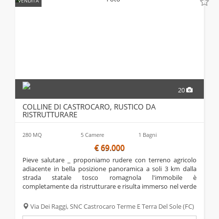
VENDITA
20
COLLINE DI CASTROCARO, RUSTICO DA
RISTRUTTURARE
280 MQ
5 Camere
1 Bagni
€ 69.000
pieve salutare _ proponiamo rudere con terreno agricolo
adiacente in bella posizione panoramica a soli 3 km dalla
strada statale tosco romagnola l'immobile è
completamente da ristrutturare e risulta immerso nel verde
delle prime dolci colline circondato dalla natura con un
parco privato di complessivi 7.155 mq...
Via Dei Raggi, SNC
Castrocaro Terme E Terra Del Sole
(FC)