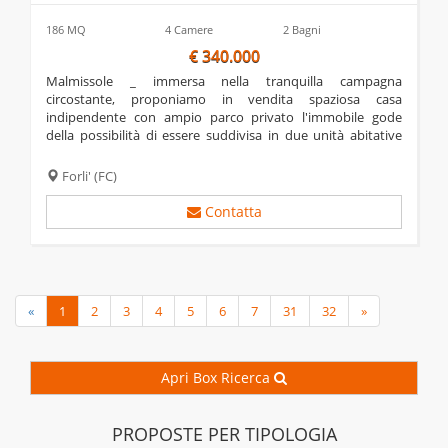
186 MQ
4 Camere
2 Bagni
€ 340.000
malmissole _ immersa nella tranquilla campagna
circostante, proponiamo in vendita spaziosa casa
indipendente con ampio parco privato l'immobile gode
della possibilità di essere suddivisa in due unità abitative
separate, ognuna con il proprio ingresso indipendente.
attraversando il cortile di fronte alla casa, si...
Forli'
(FC)
Contatta
«
1
2
3
4
5
6
7
31
32
»
Apri Box Ricerca
PROPOSTE PER TIPOLOGIA