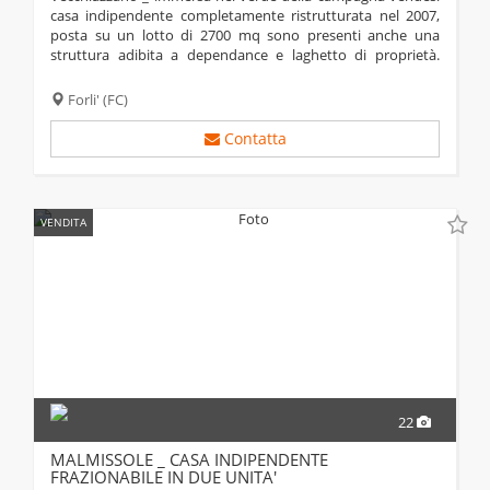
casa indipendente completamente ristrutturata nel 2007,
posta su un lotto di 2700 mq sono presenti anche una
struttura adibita a dependance e laghetto di proprietà.
immobile tenuto in perfetto stato pari al nuovo è composto
da ingresso dal portico che ci...
Forli'
(FC)
Contatta
VENDITA
22
MALMISSOLE _ CASA INDIPENDENTE
FRAZIONABILE IN DUE UNITA'