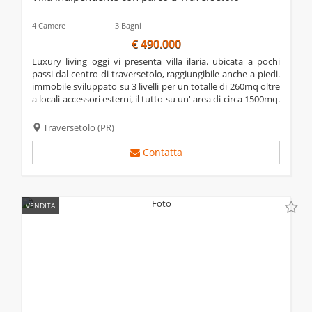
4 Camere
3 Bagni
€ 490.000
luxury living oggi vi presenta villa ilaria. ubicata a pochi
passi dal centro di traversetolo, raggiungibile anche a piedi.
immobile sviluppato su 3 livelli per un totalle di 260mq oltre
a locali accessori esterni, il tutto su un' area di circa 1500mq.
entrando nella dimora a piano terra troviamo un ampio
ingresso che...
Traversetolo
(PR)
Contatta
VENDITA