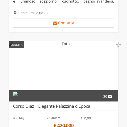
e luminoso soggiorno, cucinotto, bagno/lavanderia,
ripostiglio e disimpegno con accesso al bellissimo porticato.
al piano primo, due...
Finale Emilia
(MO)
Contatta
VENDITA
39
Corso Diaz _ Elegante Palazzina d'Epoca
456 MQ
7 Camere
3 Bagni
€ 420.000