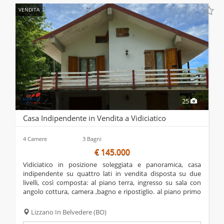
VENDITA
25
Casa Indipendente in Vendita a Vidiciatico
4 Camere
3 Bagni
€ 145.000
vidiciatico in posizione soleggiata e panoramica, casa
indipendente su quattro lati in vendita disposta su due
livelli, così composta: al piano terra, ingresso su sala con
angolo cottura, camera ,bagno e ripostiglio. al piano primo
ampia sala con balcone, cucinotto, due camere matrimoniali
e bagno. infine mansarda con...
Lizzano In Belvedere
(BO)