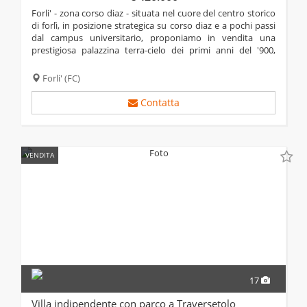
forli' - zona corso diaz - situata nel cuore del centro storico
di forlì, in posizione strategica su corso diaz e a pochi passi
dal campus universitario, proponiamo in vendita una
prestigiosa palazzina terra-cielo dei primi anni del '900,
perfettamente conservata. al piano terra, la proprietà si
apre su un ampio...
Forli'
(FC)
Contatta
VENDITA
17
Villa indipendente con parco a Traversetolo