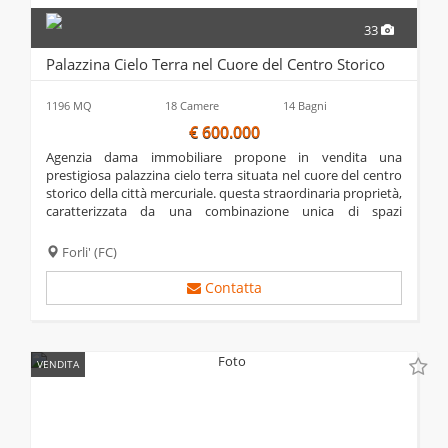
33
Palazzina Cielo Terra nel Cuore del Centro Storico
1196 MQ
18 Camere
14 Bagni
€ 600.000
agenzia dama immobiliare propone in vendita una
prestigiosa palazzina cielo terra situata nel cuore del centro
storico della città mercuriale. questa straordinaria proprietà,
caratterizzata da una combinazione unica di spazi
commerciali e residenziali, offre una rara opportunità di
investimento. la palazzina è...
Forli'
(FC)
Contatta
VENDITA