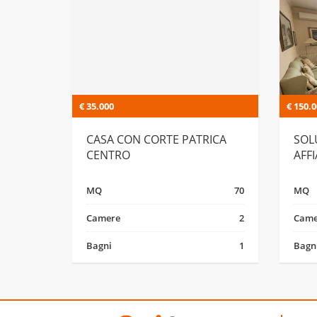
€ 35.000
€ 150.
CASA CON CORTE PATRICA
SOL
CENTRO
AFF
BAS
MQ
70
MQ
Camere
2
Came
Bagni
1
Bagn