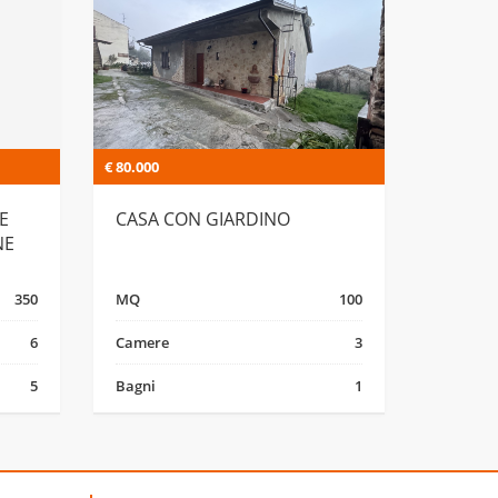
€ 80.000
E
CASA CON GIARDINO
NE
350
MQ
100
6
Camere
3
5
Bagni
1