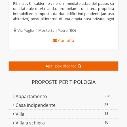
rif. mspv3 - calderino : nelle immediate ad.ze del paese, su
una laterale di via landa, proponiamo un'intera proprietà
immobiliare composta da due edifici indipendenti (ad uso
abitativo) posti all’interno di una ampia area privata; ogni
edificio si compone di locali ad uso abitativo quali sala da
pranzo, cucina,...
Via Puglie, 4
Monte San Pietro
(BO)
Contatta
Apri Box Ricerca
PROPOSTE PER TIPOLOGIA
Appartamento
228
Casa indipendente
35
Villa
13
Villa a schiera
10