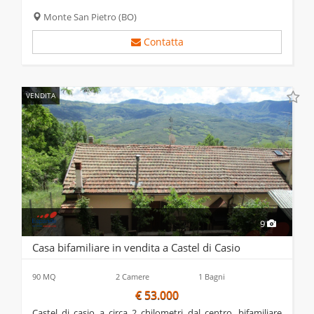
unità abitative già separate tra loro. la palazzina ha subito
una completa...
Monte San Pietro
(BO)
Contatta
VENDITA
9
Casa bifamiliare in vendita a Castel di Casio
90 MQ
2 Camere
1 Bagni
€ 53.000
castel di casio a circa 2 chilometri dal centro, bifamiliare