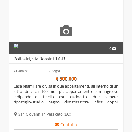
0
Pollastri, via Rossini 1A-B
4 Camere
2 Bagni
€ 500.000
casa bifamiliare divisa in due appartamenti, all'interno di un
lotto di circa 1000mq. pt: appartamento con ingresso
indipendente. tinello con cucinotto, due camere,
ripostiglio/studio, bagno, climatizzatore, infissi doppi,
zanzariere. garage ampio. p1: ingresso indipendente con
scala dal pt., sala, cucina, due...
San Giovanni In Persiceto
(BO)
Contatta