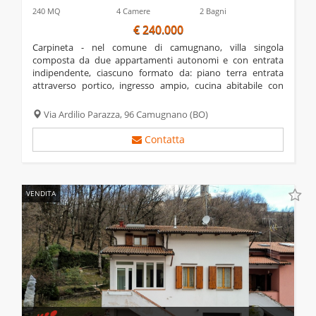
240 MQ
4 Camere
2 Bagni
€ 240.000
carpineta - nel comune di camugnano, villa singola
composta da due appartamenti autonomi e con entrata
indipendente, ciascuno formato da: piano terra entrata
attraverso portico, ingresso ampio, cucina abitabile con
cucinotto, sala con camino in cui è inserito il monoblocco
ventilato, due camere matrimoniali, e bagno;...
Via Ardilio Parazza, 96
Camugnano
(BO)
Contatta
VENDITA