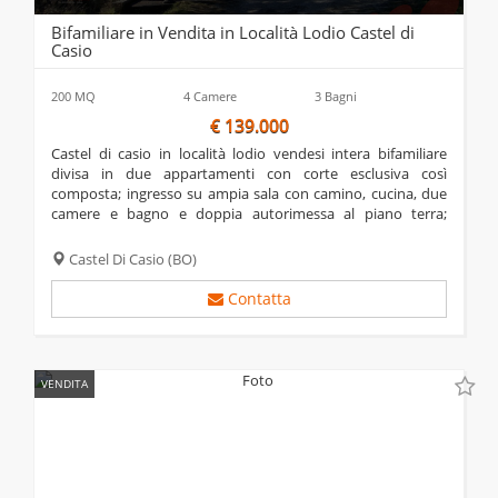
Bifamiliare in Vendita in Località Lodio Castel di
Casio
200 MQ
4 Camere
3 Bagni
€ 139.000
castel di casio in località lodio vendesi intera bifamiliare
divisa in due appartamenti con corte esclusiva così
composta; ingresso su ampia sala con camino, cucina, due
camere e bagno e doppia autorimessa al piano terra;
ingresso, sala con camino, cucina, balcone, due camere, due
bagni. l'immobile gode di un ottima...
Castel Di Casio
(BO)
Contatta
VENDITA