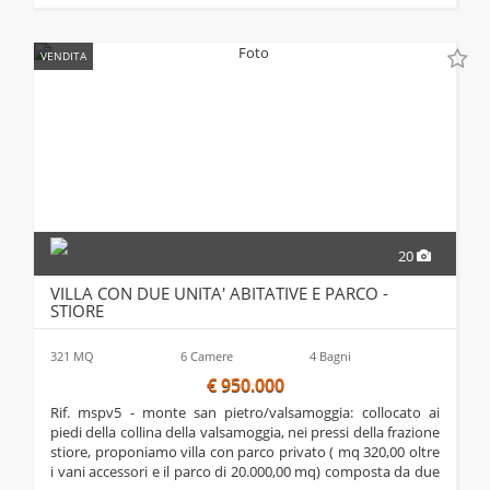
VENDITA
20
VILLA CON DUE UNITA' ABITATIVE E PARCO -
STIORE
321 MQ
6 Camere
4 Bagni
€ 950.000
rif. mspv5 - monte san pietro/valsamoggia: collocato ai
piedi della collina della valsamoggia, nei pressi della frazione
stiore, proponiamo villa con parco privato ( mq 320,00 oltre
i vani accessori e il parco di 20.000,00 mq) composta da due