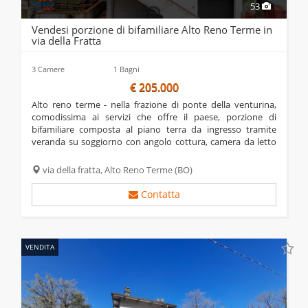
53
Vendesi porzione di bifamiliare Alto Reno Terme in
via della Fratta
3 Camere
1 Bagni
€ 205.000
alto reno terme - nella frazione di ponte della venturina,
comodissima ai servizi che offre il paese, porzione di
bifamiliare composta al piano terra da ingresso tramite
veranda su soggiorno con angolo cottura, camera da letto
con guardaroba, camera singola e bagno, al piano secondo-
sottotetto stenditoio e lavanderia...
via della fratta,
Alto Reno Terme
(BO)
Contatta
VENDITA