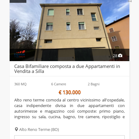
28
Casa Bifamiliare composta a due Appartamenti in
Vendita a Silla
360 MQ
6 Camere
2 Bagni
€ 130.000
alto reno terme comoda al centro vicinissimo all'ospedale,
casa indipendente divisa in due appartamenti con
autorimesse e magazzino così composte: primo piano,
ingresso su sala, cucina, bagno, tre camere, ripostiglio e
autorimessa al piano terra; ingresso su corridoio, cucina,
sala, due camere, bagno e ripostiglio;...
Alto Reno Terme
(BO)