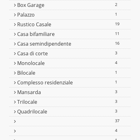
Box Garage
2
Palazzo
1
Rustico Casale
19
Casa bifamiliare
11
Casa semindipendente
16
Casa di corte
3
Monolocale
4
Bilocale
1
Complesso residenziale
1
Mansarda
3
Trilocale
3
Quadrilocale
3
37
4