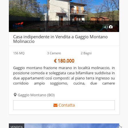
43
Casa indipendente in Vendita a Gaggio Montano
Molinaccio
156 MQ
3 Camere
2 Bagni
€ 180.000
gaggio montano frazione marano in località molinaccio, in
posizione comoda e soleggiata casa bifamiliare suddivisa in
due appartamenti così composti: al piano terra ingresso su
corridoio ampio soggiorno, cucina, due camere
matrimoniali, bagno e ripostiglio; al piano primo ampio
soggiorno, ampia zona pranzo, camera...
Gaggio Montano
(BO)
Contatta
VENDITA