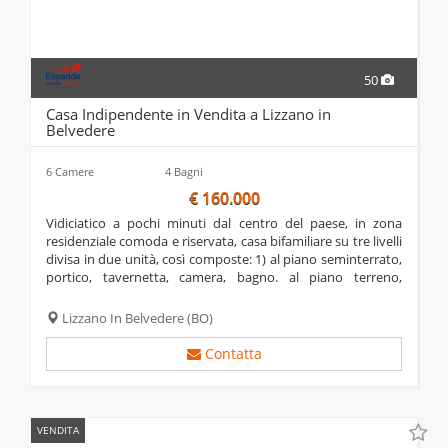
50
Casa Indipendente in Vendita a Lizzano in
Belvedere
6 Camere
4 Bagni
€ 160.000
vidiciatico a pochi minuti dal centro del paese, in zona
residenziale comoda e riservata, casa bifamiliare su tre livelli
divisa in due unità, così composte: 1) al piano seminterrato,
portico, tavernetta, camera, bagno. al piano terreno,
ingresso tramite veranda, open space su soggiorno con
ampia vetrata camino e...
Lizzano In Belvedere
(BO)
Contatta
VENDITA