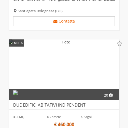
l’impianto fotovoltaico, il sistema astronomico per le luci
esterne ed il...
Sant'agata Bolognese
(BO)
Contatta
VENDITA
20
DUE EDIFICI ABITATIVI INDIPENDENTI
414 MQ
6 Camere
4 Bagni
€ 460.000