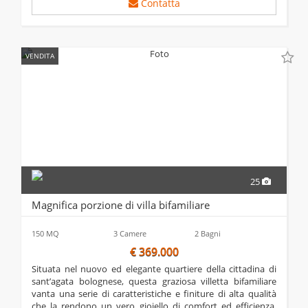
Contatta
VENDITA
25
Magnifica porzione di villa bifamiliare
150 MQ
3 Camere
2 Bagni
€ 369.000
situata nel nuovo ed elegante quartiere della cittadina di
sant’agata bolognese, questa graziosa villetta bifamiliare
vanta una serie di caratteristiche e finiture di alta qualità
che la rendono un vero gioiello di comfort ed efficienza.