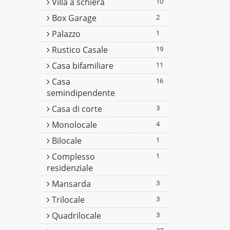
Villa a schiera
10
Box Garage
2
Palazzo
1
Rustico Casale
19
Casa bifamiliare
11
Casa
16
semindipendente
Casa di corte
3
Monolocale
4
Bilocale
1
Complesso
1
residenziale
Mansarda
3
Trilocale
3
Quadrilocale
3