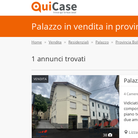
Palazzo in vendita in provi
Home
Vendita
Residenziali
Palazzo
Provincia Bo
1 annunci trovati
VENDITA
Palaz
4 Camer
vidiciatico centro a due passi dalle comodità che offre il paese, palazzina in vendita
compost
piano t
due amp
Lizz
38