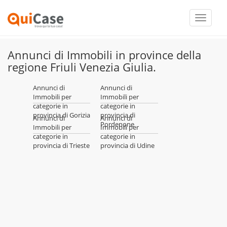
Toggle
navigati
Annunci di Immobili in province della
regione Friuli Venezia Giulia.
Annunci di
Annunci di
Immobili per
Immobili per
categorie in
categorie in
provincia di Gorizia
provincia di
Annunci di
Annunci di
Pordenone
Immobili per
Immobili per
categorie in
categorie in
provincia di Trieste
provincia di Udine