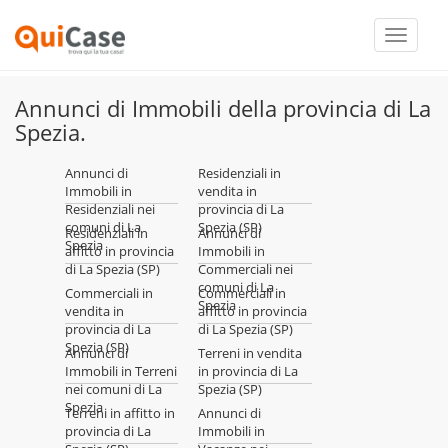
Toggle
navigati
Annunci di Immobili della provincia di La
Spezia.
Annunci di
Residenziali in
Immobili in
vendita in
Residenziali nei
provincia di La
comuni di La
Spezia (SP)
Residenziali in
Annunci di
Spezia
affitto in provincia
Immobili in
di La Spezia (SP)
Commerciali nei
comuni di La
Commerciali in
Commerciali in
Spezia
vendita in
affitto in provincia
provincia di La
di La Spezia (SP)
Spezia (SP)
Annunci di
Terreni in vendita
Immobili in Terreni
in provincia di La
nei comuni di La
Spezia (SP)
Spezia
Terreni in affitto in
Annunci di
provincia di La
Immobili in