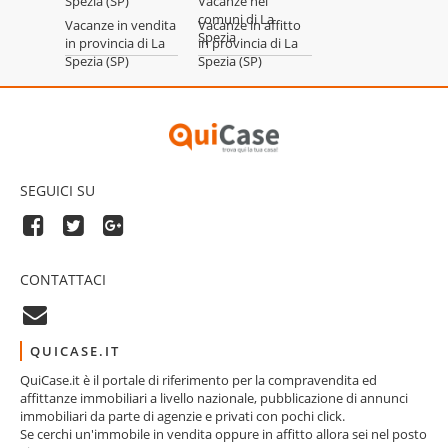
Spezia (SP)
Vacanze nei
comuni di La
Vacanze in vendita
Vacanze in affitto
Spezia
in provincia di La
in provincia di La
Spezia (SP)
Spezia (SP)
SEGUICI SU
CONTATTACI
QUICASE.IT
QuiCase.it è il portale di riferimento per la compravendita ed
affittanze immobiliari a livello nazionale, pubblicazione di annunci
immobiliari da parte di agenzie e privati con pochi click.
Se cerchi un'immobile in vendita oppure in affitto allora sei nel posto