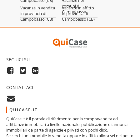
Campobasso (CB)
Vacanze nei
comuni di
Vacanze in vendita
Vacanze in affitto
Campobasso
in provincia di
in provincia di
Campobasso (CB)
Campobasso (CB)
SEGUICI SU
CONTATTACI
QUICASE.IT
QuiCase.it è il portale di riferimento per la compravendita ed
affittanze immobiliari a livello nazionale, pubblicazione di annunci
immobiliari da parte di agenzie e privati con pochi click.
Se cerchi un'immobile in vendita oppure in affitto allora sei nel posto