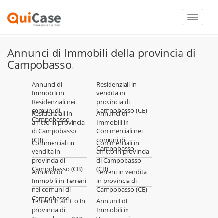
Toggle
navigati
Annunci di Immobili della provincia di
Campobasso.
Annunci di
Residenziali in
Immobili in
vendita in
Residenziali nei
provincia di
comuni di
Campobasso (CB)
Residenziali in
Annunci di
Campobasso
affitto in provincia
Immobili in
di Campobasso
Commerciali nei
(CB)
comuni di
Commerciali in
Commerciali in
Campobasso
vendita in
affitto in provincia
provincia di
di Campobasso
Campobasso (CB)
(CB)
Annunci di
Terreni in vendita
Immobili in Terreni
in provincia di
nei comuni di
Campobasso (CB)
Campobasso
Terreni in affitto in
Annunci di
provincia di
Immobili in